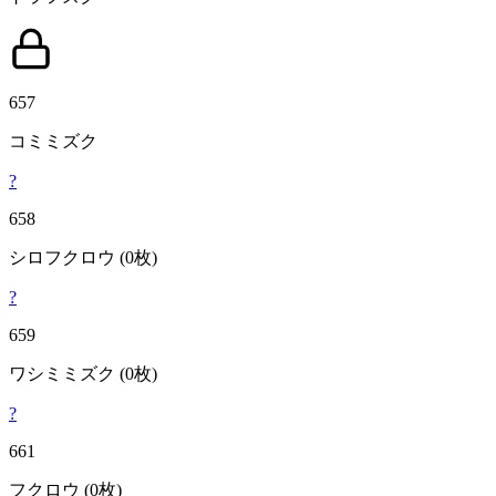
657
コミミズク
?
658
シロフクロウ
(0枚)
?
659
ワシミミズク
(0枚)
?
661
フクロウ
(0枚)