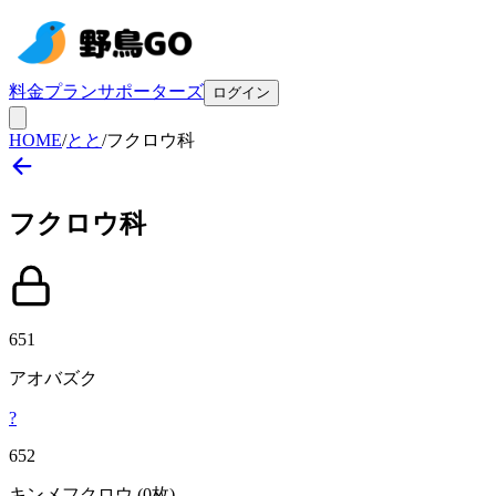
料金プラン
サポーターズ
ログイン
HOME
/
とと
/
フクロウ科
フクロウ
科
651
アオバズク
?
652
キンメフクロウ
(0枚)