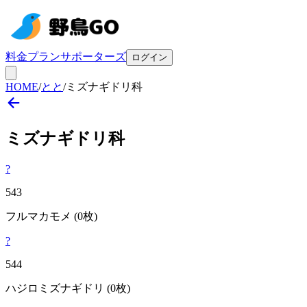
料金プラン
サポーターズ
ログイン
HOME
/
とと
/
ミズナギドリ科
ミズナギドリ
科
?
543
フルマカモメ
(0枚)
?
544
ハジロミズナギドリ
(0枚)