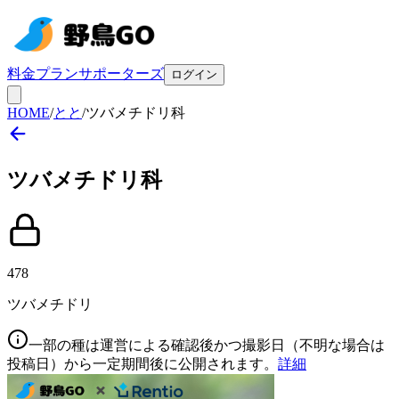
料金プラン
サポーターズ
ログイン
HOME
/
とと
/
ツバメチドリ科
ツバメチドリ
科
478
ツバメチドリ
一部の種は運営による確認後かつ撮影日（不明な場合は
投稿日）から一定期間後に公開されます。
詳細