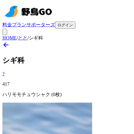
料金プラン
サポーターズ
ログイン
HOME
/
とと
/
シギ科
シギ
科
?
417
ハリモモチュウシャク
(0枚)