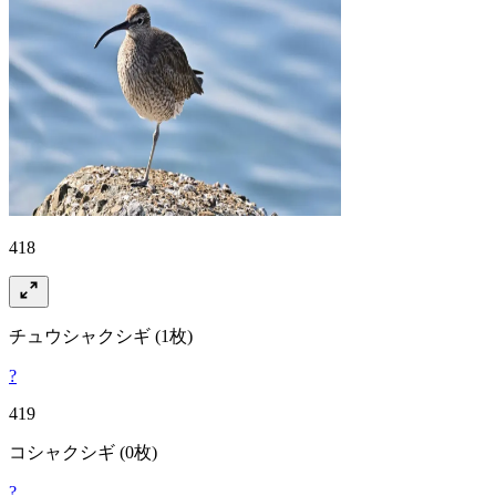
418
チュウシャクシギ
(1枚)
?
419
コシャクシギ
(0枚)
?