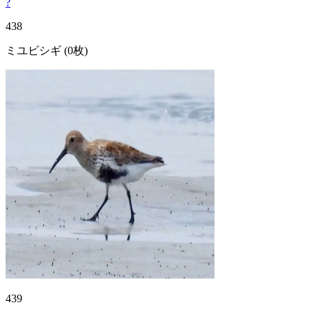
?
438
ミユビシギ
(0枚)
439