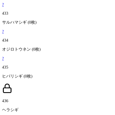
?
433
サルハマシギ
(0枚)
?
434
オジロトウネン
(0枚)
?
435
ヒバリシギ
(0枚)
436
ヘラシギ