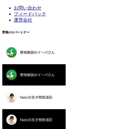
お問い合わせ
フィードバック
運営会社
野鳥GOパートナー