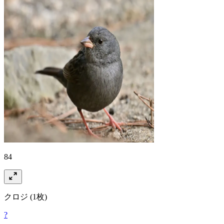
84
クロジ
(1枚)
?