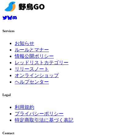
Services
お知らせ
ルールとマナー
情報公開ポリシー
レッドリストカテゴリー
リリースノート
オンラインショップ
ヘルプセンター
Legal
利用規約
プライバシーポリシー
特定商取引法に基づく表記
Contact