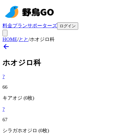
料金プラン
サポーターズ
ログイン
HOME
/
とと
/
ホオジロ科
ホオジロ
科
?
66
キアオジ
(0枚)
?
67
シラガホオジロ
(0枚)