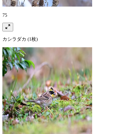
75
カシラダカ
(1枚)