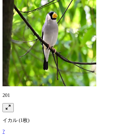
201
イカル
(1枚)
?