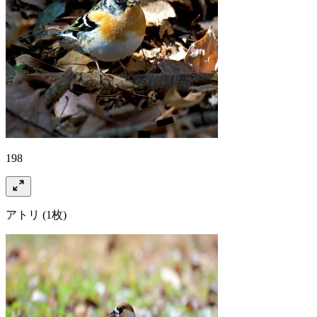
198
アトリ
(1枚)