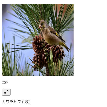
209
カワラヒワ
(1枚)