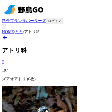
料金プラン
サポーターズ
ログイン
HOME
/
とと
/
アトリ科
アトリ
科
?
197
ズアオアトリ
(0枚)