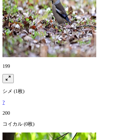
199
シメ
(1枚)
?
200
コイカル
(0枚)