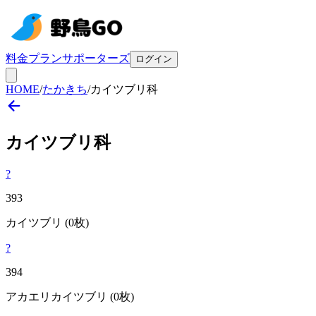
料金プラン
サポーターズ
ログイン
HOME
/
たかきち
/
カイツブリ科
カイツブリ
科
?
393
カイツブリ
(0枚)
?
394
アカエリカイツブリ
(0枚)