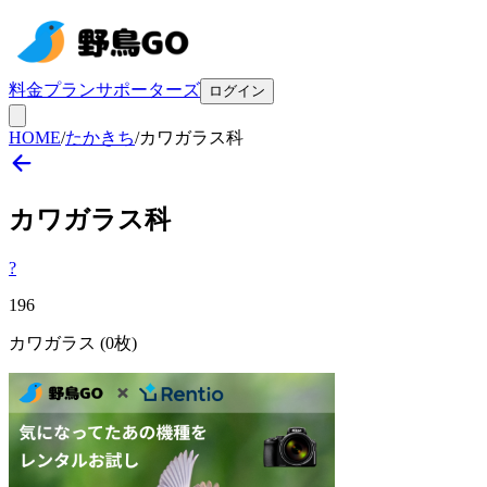
料金プラン
サポーターズ
ログイン
HOME
/
たかきち
/
カワガラス科
カワガラス
科
?
196
カワガラス
(0枚)