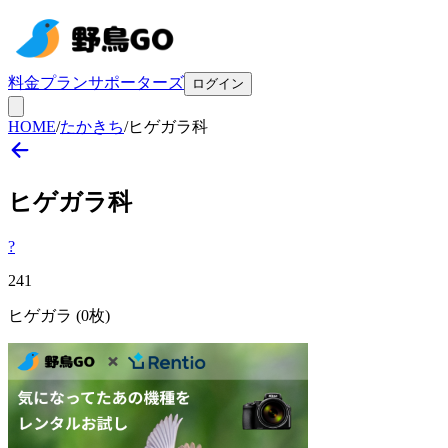
料金プラン
サポーターズ
ログイン
HOME
/
たかきち
/
ヒゲガラ科
ヒゲガラ
科
?
241
ヒゲガラ
(0枚)