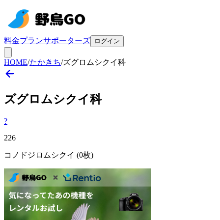
料金プラン
サポーターズ
ログイン
HOME
/
たかきち
/
ズグロムシクイ科
ズグロムシクイ
科
?
226
コノドジロムシクイ
(0枚)