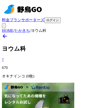
料金プラン
サポーターズ
ログイン
HOME
/
たかきち
/
ヨウム科
ヨウム
科
?
670
オキナインコ
(0枚)