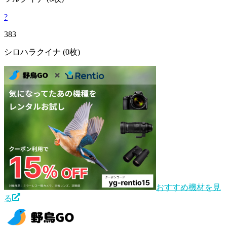
?
383
シロハラクイナ
(0枚)
おすすめ機材を見
る