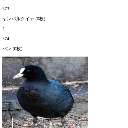
373
ヤンバルクイナ
(0枚)
?
374
バン
(0枚)