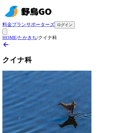
料金プラン
サポーターズ
ログイン
HOME
/
たかきち
/
クイナ科
クイナ
科