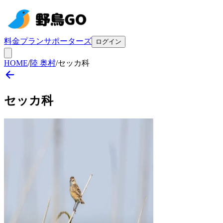
料金プラン
サポーターズ
ログイン
HOME
/
陸 奥村
/
セッカ科
セッカ
科