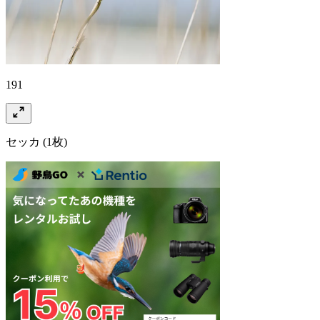
191
セッカ
(1枚)