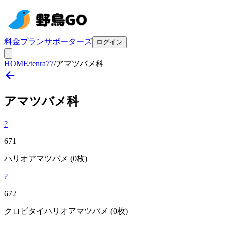
料金プラン
サポーターズ
ログイン
HOME
/
tenra77
/
アマツバメ科
アマツバメ
科
?
671
ハリオアマツバメ
(0枚)
?
672
クロビタイハリオアマツバメ
(0枚)