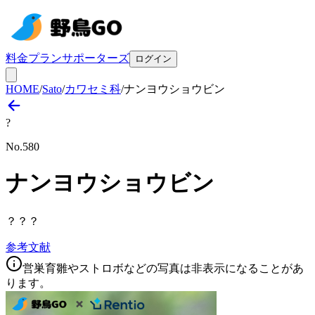
料金プラン
サポーターズ
ログイン
HOME
/
Sato
/
カワセミ科
/
ナンヨウショウビン
?
No.
580
ナンヨウショウビン
？？？
参考文献
営巣育雛やストロボなどの写真は非表示になることがあ
ります。