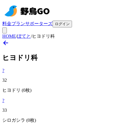
料金プラン
サポーターズ
ログイン
HOME
/
ぽてと
/
ヒヨドリ科
ヒヨドリ
科
?
32
ヒヨドリ
(0枚)
?
33
シロガシラ
(0枚)