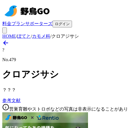
料金プラン
サポーターズ
ログイン
HOME
/
ぽてと
/
カモメ科
/
クロアジサシ
?
No.
479
クロアジサシ
？？？
参考文献
営巣育雛やストロボなどの写真は非表示になることがあり