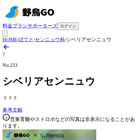
料金プラン
サポーターズ
ログイン
HOME
/
ぽてと
/
センニュウ科
/
シベリアセンニュウ
?
No.
233
シベリアセンニュウ
？？？
参考文献
営巣育雛やストロボなどの写真は非表示になることがあ
ります。