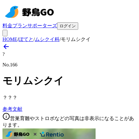
料金プラン
サポーターズ
ログイン
HOME
/
ぽてと
/
ムシクイ科
/
モリムシクイ
?
No.
166
モリムシクイ
？？？
参考文献
営巣育雛やストロボなどの写真は非表示になることがあ
ります。