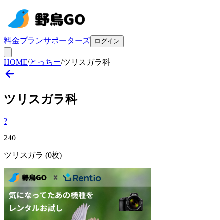
料金プラン
サポーターズ
ログイン
HOME
/
とっちー
/
ツリスガラ科
ツリスガラ
科
?
240
ツリスガラ
(0枚)