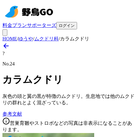
料金プラン
サポーターズ
ログイン
HOME
/
ゆうや
/
ムクドリ科
/
カラムクドリ
?
No.
24
カラムクドリ
灰色の頭と翼の黒が特徴のムクドリ。生息地では他のムクド
リの群れとよく混ざっている。
参考文献
営巣育雛やストロボなどの写真は非表示になることがあ
ります。