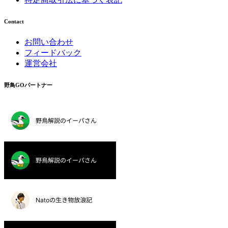
Contact
お問い合わせ
フィードバック
運営会社
野鳥GOパートナー