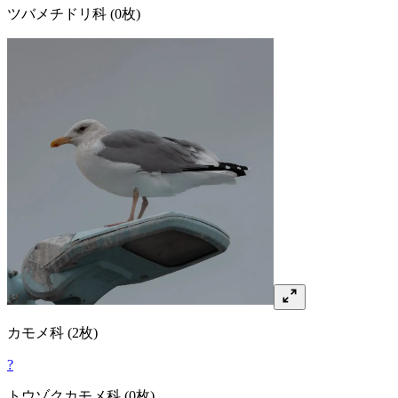
ツバメチドリ
科
(0枚)
カモメ
科
(2枚)
?
トウゾクカモメ
科
(0枚)