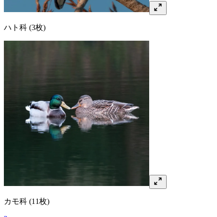
ハト
科
(3枚)
カモ
科
(11枚)