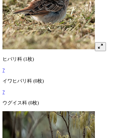
ヒバリ
科
(1枚)
?
イワヒバリ
科
(0枚)
?
ウグイス
科
(0枚)