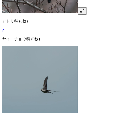
アトリ
科
(6枚)
?
ヤイロチョウ
科
(0枚)