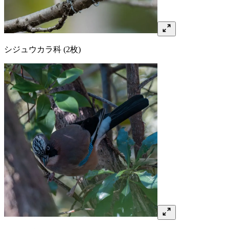
シジュウカラ
科
(2枚)