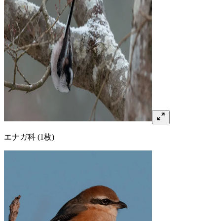
エナガ
科
(1枚)