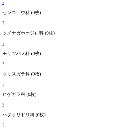
?
センニュウ
科
(0枚)
?
ツメナガホオジロ
科
(0枚)
?
モリツバメ
科
(0枚)
?
ツリスガラ
科
(0枚)
?
ヒゲガラ
科
(0枚)
?
ハタオリドリ
科
(0枚)
?