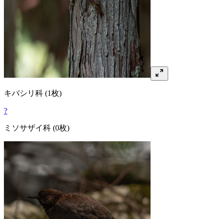
キバシリ
科
(1枚)
?
ミソサザイ
科
(0枚)