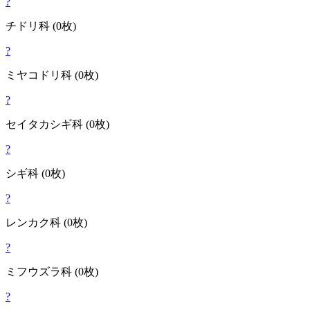
?
チドリ
科
(0枚)
?
ミヤコドリ
科
(0枚)
?
セイタカシギ
科
(0枚)
?
シギ
科
(0枚)
?
レンカク
科
(0枚)
?
ミフウズラ
科
(0枚)
?