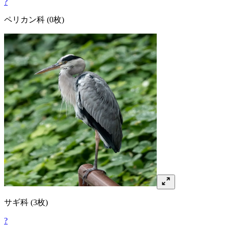
?
ペリカン
科
(0枚)
サギ
科
(3枚)
?