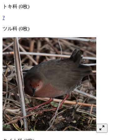
トキ
科
(0枚)
?
ツル
科
(0枚)