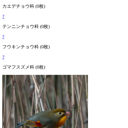
カエデチョウ
科
(0枚)
?
テンニンチョウ
科
(0枚)
?
フウキンチョウ
科
(0枚)
?
ゴマフスズメ
科
(0枚)