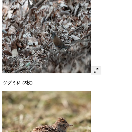
ツグミ
科
(2枚)