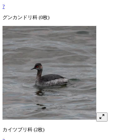
?
グンカンドリ
科
(0枚)
カイツブリ
科
(2枚)