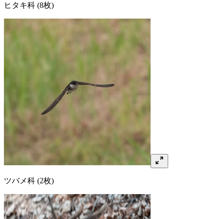
ヒタキ
科
(8枚)
ツバメ
科
(2枚)