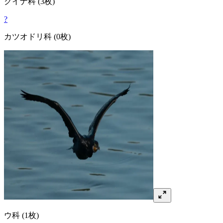
クイナ
科
(3枚)
?
カツオドリ
科
(0枚)
ウ
科
(1枚)