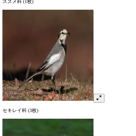
スズメ
科
(1枚)
セキレイ
科
(3枚)