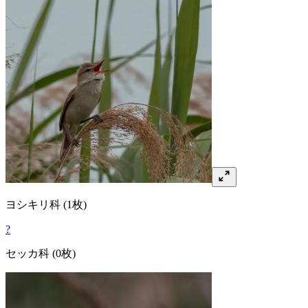
ヨシキリ
科
(1枚)
?
セッカ
科
(0枚)