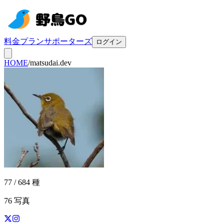
料金プラン
サポーターズ
ログイン
HOME
/
matsudai.dev
77 / 684 種
76
写真