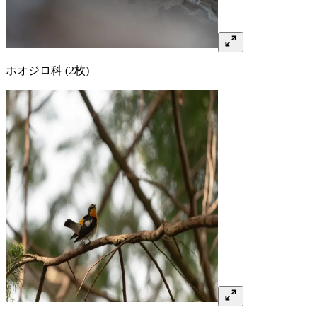
ホオジロ
科
(2枚)