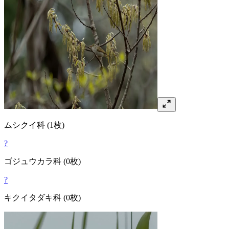
ムシクイ
科
(1枚)
?
ゴジュウカラ
科
(0枚)
?
キクイタダキ
科
(0枚)