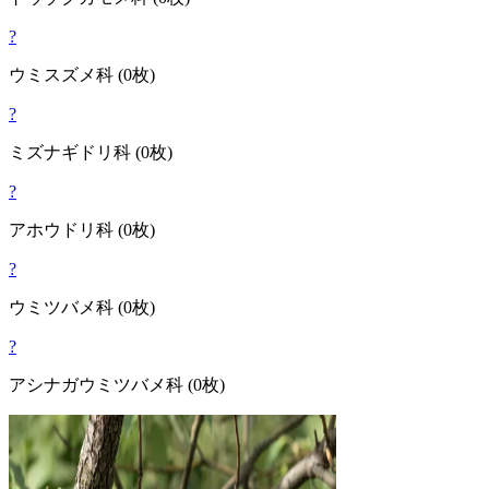
?
ウミスズメ
科
(0枚)
?
ミズナギドリ
科
(0枚)
?
アホウドリ
科
(0枚)
?
ウミツバメ
科
(0枚)
?
アシナガウミツバメ
科
(0枚)