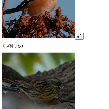
モズ
科
(1枚)