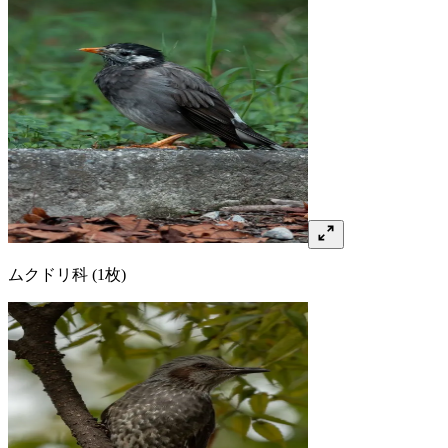
ムクドリ
科
(1枚)