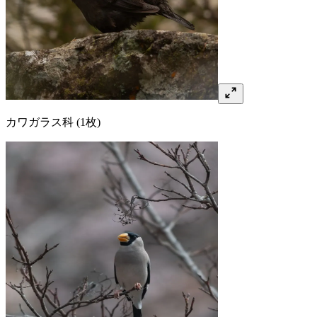
カワガラス
科
(1枚)