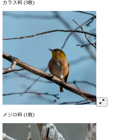
カラス
科
(3枚)
メジロ
科
(1枚)