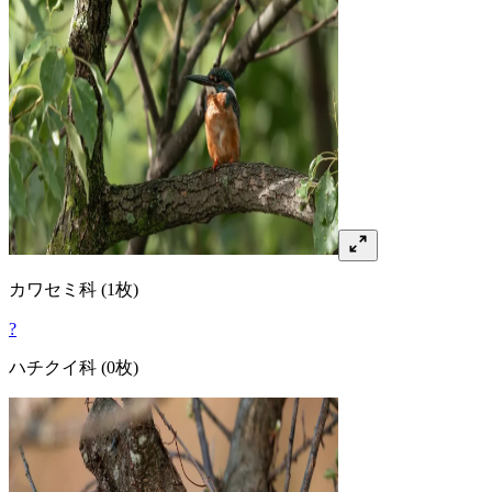
カワセミ
科
(1枚)
?
ハチクイ
科
(0枚)