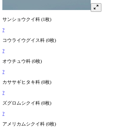
サンショウクイ
科
(1枚)
?
コウライウグイス
科
(0枚)
?
オウチュウ
科
(0枚)
?
カササギヒタキ
科
(0枚)
?
ズグロムシクイ
科
(0枚)
?
アメリカムシクイ
科
(0枚)