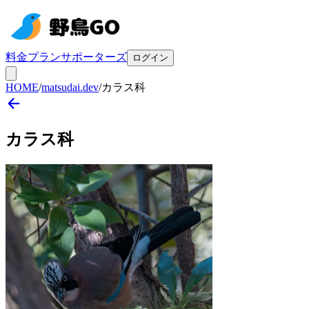
料金プラン
サポーターズ
ログイン
HOME
/
matsudai.dev
/
カラス科
カラス
科