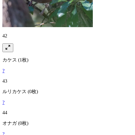
42
カケス
(1枚)
?
43
ルリカケス
(0枚)
?
44
オナガ
(0枚)
?