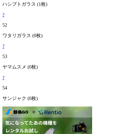
ハシブトガラス
(1枚)
?
52
ワタリガラス
(0枚)
?
53
ヤマムスメ
(0枚)
?
54
サンジャク
(0枚)