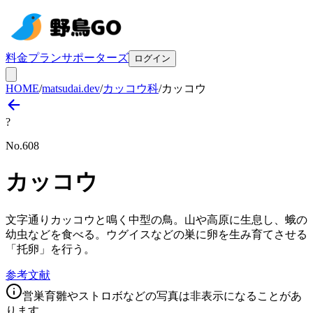
料金プラン
サポーターズ
ログイン
HOME
/
matsudai.dev
/
カッコウ科
/
カッコウ
?
No.
608
カッコウ
文字通りカッコウと鳴く中型の鳥。山や高原に生息し、蛾の
幼虫などを食べる。ウグイスなどの巣に卵を生み育てさせる
「托卵」を行う。
参考文献
営巣育雛やストロボなどの写真は非表示になることがあ
ります。