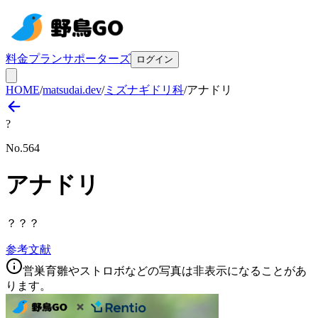
料金プラン
サポーターズ
ログイン
HOME
/
matsudai.dev
/
ミズナギドリ科
/
アナドリ
?
No.
564
アナドリ
？？？
参考文献
営巣育雛やストロボなどの写真は非表示になることがあ
ります。