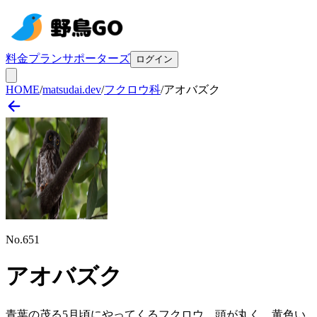
料金プラン
サポーターズ
ログイン
HOME
/
matsudai.dev
/
フクロウ科
/
アオバズク
No.
651
アオバズク
青葉の茂る5月頃にやってくるフクロウ。頭が丸く、黄色い