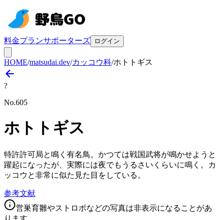
料金プラン
サポーターズ
ログイン
HOME
/
matsudai.dev
/
カッコウ科
/
ホトトギス
?
No.
605
ホトトギス
特許許可局と鳴く有名鳥。かつては戦国武将が鳴かせようと
躍起になったが、実際には夜でもうるさいくらいに鳴く。カ
ッコウと非常に似た見た目をしている。
参考文献
営巣育雛やストロボなどの写真は非表示になることがあ
ります。