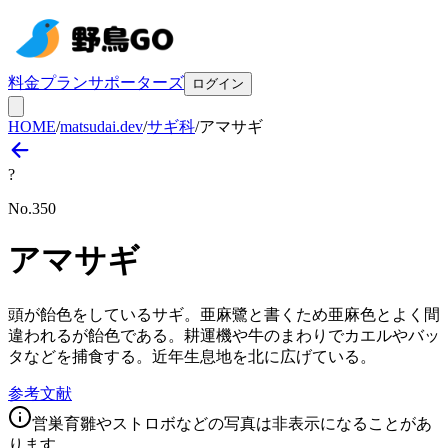
料金プラン
サポーターズ
ログイン
HOME
/
matsudai.dev
/
サギ科
/
アマサギ
?
No.
350
アマサギ
頭が飴色をしているサギ。亜麻鷺と書くため亜麻色とよく間
違われるが飴色である。耕運機や牛のまわりでカエルやバッ
タなどを捕食する。近年生息地を北に広げている。
参考文献
営巣育雛やストロボなどの写真は非表示になることがあ
ります。