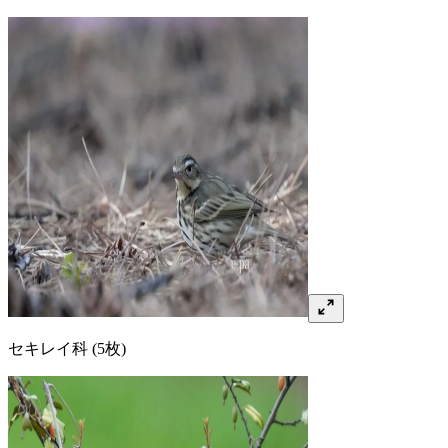
セキレイ
科
(5枚)