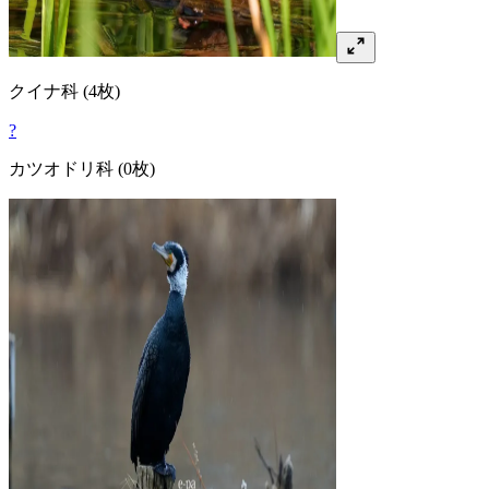
クイナ
科
(4枚)
?
カツオドリ
科
(0枚)