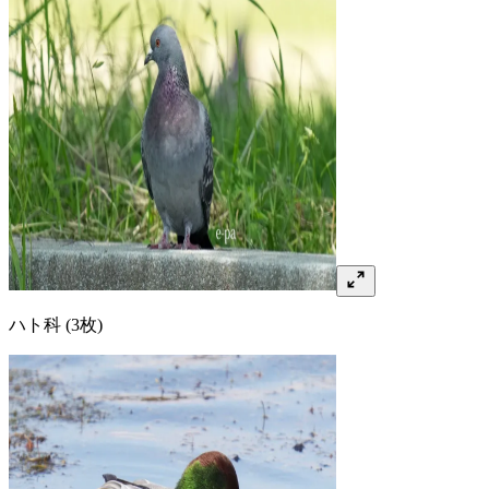
ハト
科
(3枚)