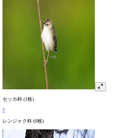
セッカ
科
(1枚)
?
レンジャク
科
(0枚)