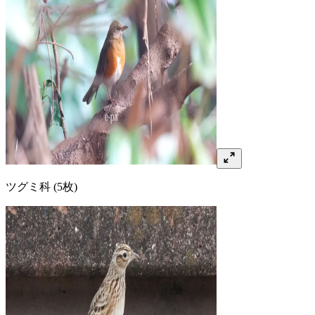
ツグミ
科
(5枚)