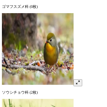
ゴマフスズメ
科
(0枚)
ソウシチョウ
科
(2枚)