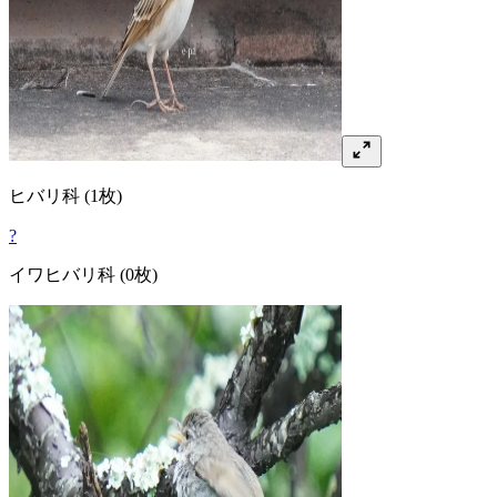
ヒバリ
科
(1枚)
?
イワヒバリ
科
(0枚)