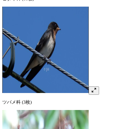
ツバメ
科
(3枚)