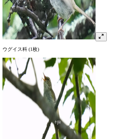
ウグイス
科
(1枚)