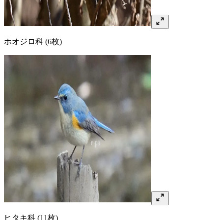
ホオジロ
科
(6枚)
ヒタキ
科
(11枚)