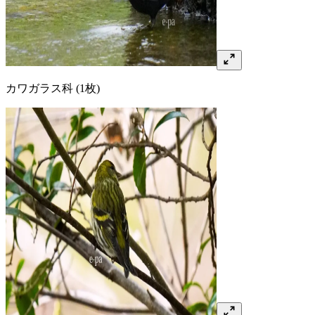
カワガラス
科
(1枚)