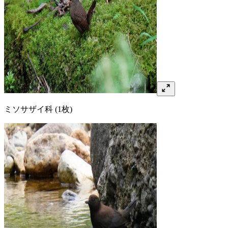
ミソサザイ
科
(1枚)