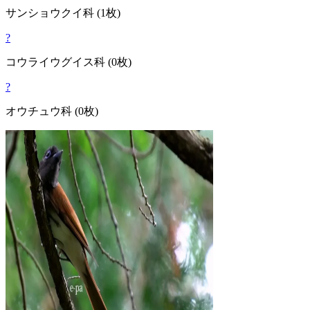
サンショウクイ
科
(1枚)
?
コウライウグイス
科
(0枚)
?
オウチュウ
科
(0枚)