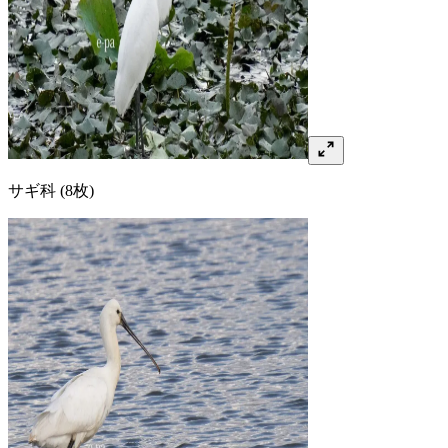
サギ
科
(8枚)