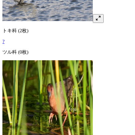
トキ
科
(2枚)
?
ツル
科
(0枚)