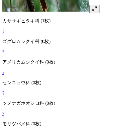
カササギヒタキ
科
(1枚)
?
ズグロムシクイ
科
(0枚)
?
アメリカムシクイ
科
(0枚)
?
センニュウ
科
(0枚)
?
ツメナガホオジロ
科
(0枚)
?
モリツバメ
科
(0枚)