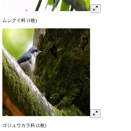
ムシクイ
科
(1枚)
ゴジュウカラ
科
(1枚)