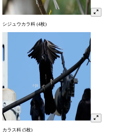
シジュウカラ
科
(4枚)
カラス
科
(5枚)