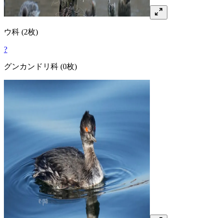
ウ
科
(2枚)
?
グンカンドリ
科
(0枚)