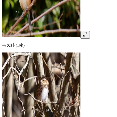
モズ
科
(1枚)