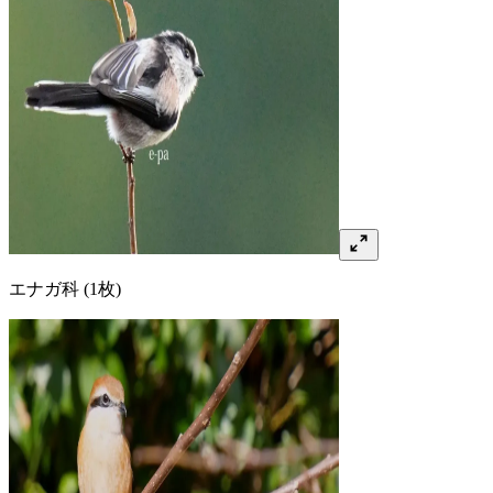
エナガ
科
(1枚)