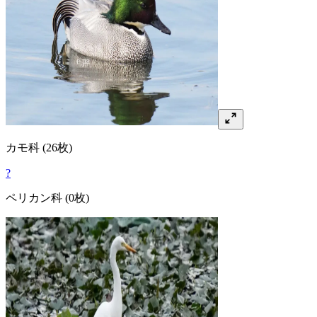
カモ
科
(26枚)
?
ペリカン
科
(0枚)