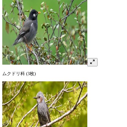
ムクドリ
科
(3枚)