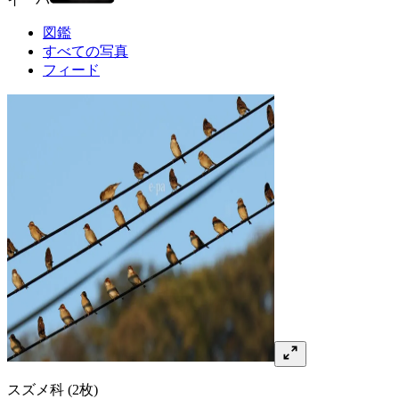
図鑑
すべての写真
フィード
スズメ
科
(2枚)