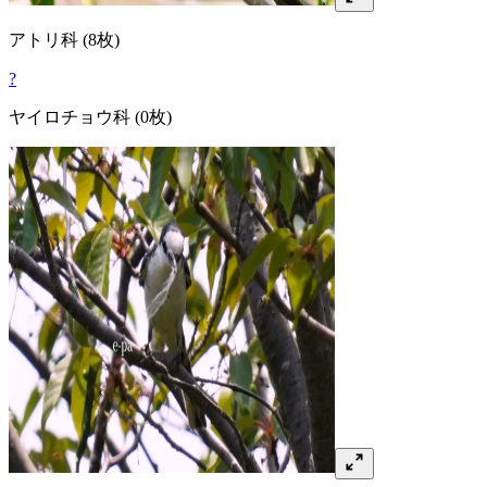
アトリ
科
(8枚)
?
ヤイロチョウ
科
(0枚)