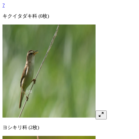
?
キクイタダキ
科
(0枚)
ヨシキリ
科
(2枚)