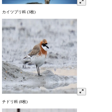
カイツブリ
科
(3枚)
チドリ
科
(8枚)