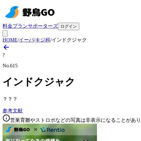
料金プラン
サポーターズ
ログイン
HOME
/
イーパ
/
キジ科
/
インドクジャク
?
No.
615
インドクジャク
？？？
参考文献
営巣育雛やストロボなどの写真は非表示になることがあり